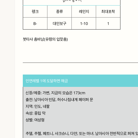
랭크
종류
레인지
최대포착
B-
대인보구
1-10
1
붓타샤 춤바남(유령의 입맞춤)
인연레벨 1에 도달하면 해금
신장/체중: 가변, 지금의 모습은 173cm
출전: 남아시아 민담, 허수나침내계 페이퍼 문
지역: 인도, 네팔
속성: 중립 악
성별: 여성형
추델, 추렐, 페트니, 샤크슈니, 다얀, 또는 마녀. 남아시아 전반적으로 퍼져 있