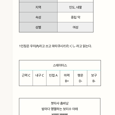
지역
인도, 네팔
속성
중립 악
성별
여성
1인칭은 우치內라고 쓰고 와타쿠시わたくし 라고 읽는다.
스테이터스
근력 C
내구 C
민첩 A
마력
행운
보구
B+
D-
B-
붓타샤 춤바남
밤마다 명멸하는 보리수 아래
भूतस्य चुम्बनम्