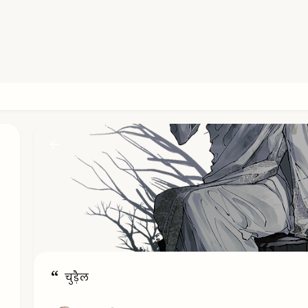
चुड़ैल