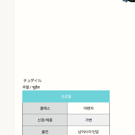
チュダイル
추델 / चुड़ैल
프로필
클래스
어벤저
신장/체중
가변
출전
남아시아 민담