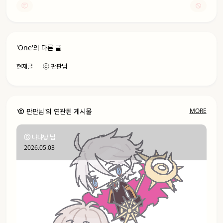
One
현재글
ⓒ 판판님
Ⓒ 판판님
MORE
ⓒ 냐냐냥 님
2026.05.03