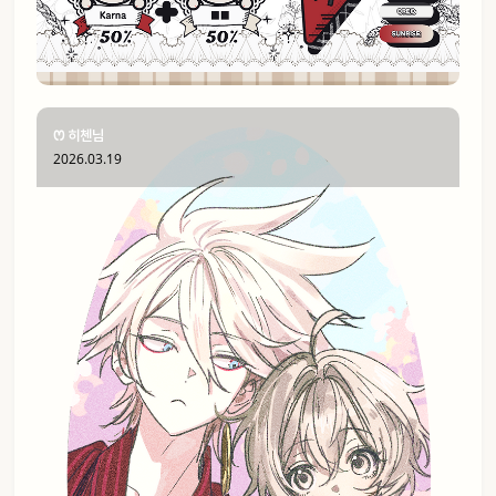
ꢭ 히첸님
2026.03.19